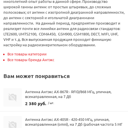
многолетний опыт работы в данной сфере. Производство
широкой гаммы антенн: от простых штыревых, до сложных
полосковых; от антенн с изотропной диаграммой направленности,
до антенн с секторной и игольчатой диаграммами
направленности. На данный период, предприятие производит и
реализует почти все линейки антенн для радиосвязи стандартов:
LTE2600, UMTS2100, CDMA450, GSM900, GSM1800, DECT, WIFI, UHF,
VHF и т. д. Вся выпускаемая продукция проходит финишную
настройку на радиоизмерительном оборудовании.
Все товары категории
Все товары бренда Антэкс
Вам может понравиться
Антенна Антэкс AX-867R - RFID/868 МГц, уличная,
всенаправленная, на 7 Дб
2 380 руб.
/ шт.
Антенна Антэкс AX-405R - 420-450 МГц, уличная,
всенаправленная (omni), на 7 Дб (рабочая частота 5 МГ