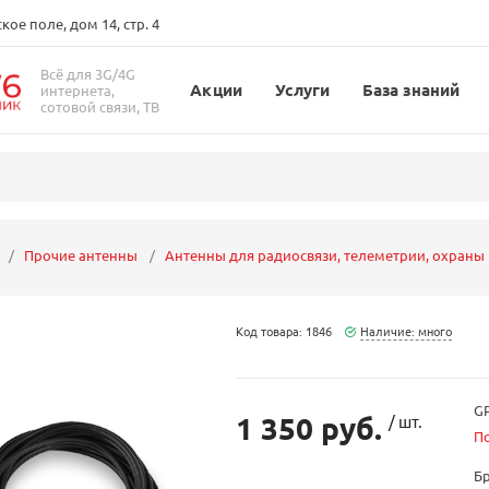
ое поле, дом 14, стр. 4
Всё для 3G/4G
Акции
Услуги
База знаний
интернета,
сотовой связи, ТВ
Прочие антенны
Антенны для радиосвязи, телеметрии, охраны
Код товара: 1846
Наличие: много
GP
1 350 руб.
/ шт.
П
Б