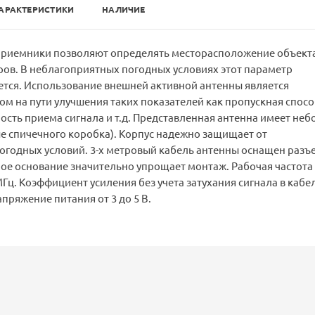
АРАКТЕРИСТИКИ
НАЛИЧИЕ
риемники позволяют определять месторасположение объекта
тров. В неблагоприятных погодных условиях этот параметр
ется. Использование внешней активной антенны является
м на пути улучшения таких показателей как пропускная спос
ность приема сигнала и т.д. Представленная антенна имеет не
е спичечного коробка). Корпус надежно защищает от
огодных условий. 3-х метровый кабель антенны оснащен раз
ое основание значительно упрощает монтаж. Рабочая частота
МГц. Коэффициент усиления без учета затухания сигнала в кабе
апряжение питания от 3 до 5 В.