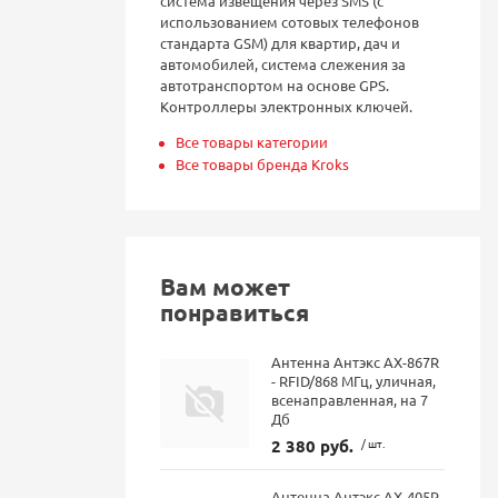
система извещения через SMS (с
использованием сотовых телефонов
стандарта GSM) для квартир, дач и
автомобилей, система слежения за
автотранспортом на основе GPS.
Контроллеры электронных ключей.
Все товары категории
Все товары бренда Kroks
Вам может
понравиться
Антенна Антэкс AX-867R
- RFID/868 МГц, уличная,
всенаправленная, на 7
Дб
2 380 руб.
/ шт.
Антенна Антэкс AX-405R