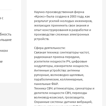
Научно-производственная фирма
«Крокс» была создана в 2003 году, как
 с
результат усилий молодых инженеров,
желающих применить свои знания и
опыт конструирования в разработке и
обность
производстве сложных электронных
устройств.
большие
Сфера деятельности:
ъемом
Связная техника: синтезаторы частот,
радиоканал приема-передачи,
ле
усилители мощности РЧ, цифровые
модуляторы, измерители мощности.
Антенные устройства: антенны
рупорные, волноводно-щелевые,
параболические, коллинеарные,
панельные ФАР.
Техника СВЧ: аттенюаторы, сумматоры и
делители мощности СВЧ, переходы
волновод-коаксиал, грозозащита.
Охранные системы: датчики вибраций,