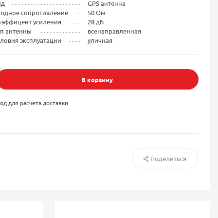
ид
GPS антенна
ходное сопротивление
50 Ом
оэффицент усиления
28 дБ
ип антенны
всенаправленная
ловия эксплуатации
уличная
В корзину
од для расчета доставки
Поделиться