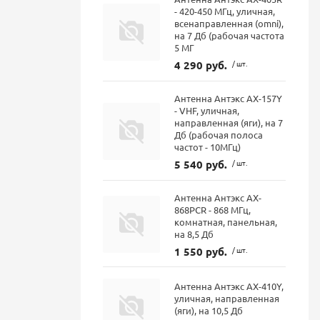
- 420-450 МГц, уличная,
всенаправленная (omni),
на 7 Дб (рабочая частота
5 МГ
4 290 руб.
/ шт.
Антенна Антэкс AX-157Y
- VHF, уличная,
направленная (яги), на 7
Дб (рабочая полоса
частот - 10МГц)
5 540 руб.
/ шт.
Антенна Антэкс AX-
868PCR - 868 МГц,
комнатная, панельная,
на 8,5 Дб
1 550 руб.
/ шт.
Антенна Антэкс AX-410Y,
уличная, направленная
(яги), на 10,5 Дб