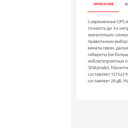
ОПИСАНИЕ
Х
Современные GPS-п
точность до 3-х ме
значительно снижа
правильным выборо
канала связи, даль
габариты (не больш
неблагоприятных п
SMA(male). Магнитн
составляет 1575±3 
составляет 28 дБ. Н