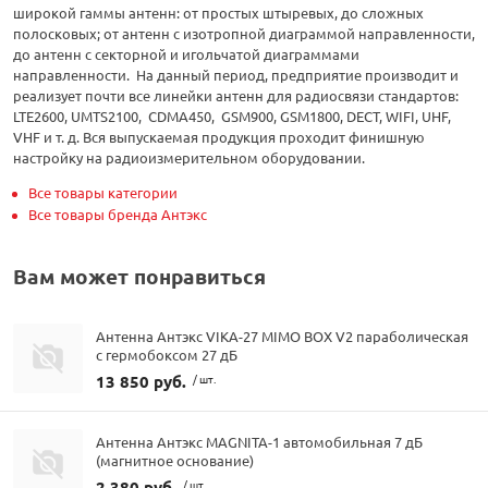
широкой гаммы антенн: от простых штыревых, до сложных
полосковых; от антенн с изотропной диаграммой направленности,
до антенн с секторной и игольчатой диаграммами
направленности. На данный период, предприятие производит и
реализует почти все линейки антенн для радиосвязи стандартов:
LTE2600, UMTS2100, CDMA450, GSM900, GSM1800, DECT, WIFI, UHF,
VHF и т. д. Вся выпускаемая продукция проходит финишную
настройку на радиоизмерительном оборудовании.
Все товары категории
Все товары бренда Антэкс
Вам может понравиться
Антенна Антэкс VIKA-27 MIMO BOX V2 параболическая
с гермобоксом 27 дБ
13 850 руб.
/ шт.
Антенна Антэкс MAGNITA-1 автомобильная 7 дБ
(магнитное основание)
2 380 руб.
/ шт.