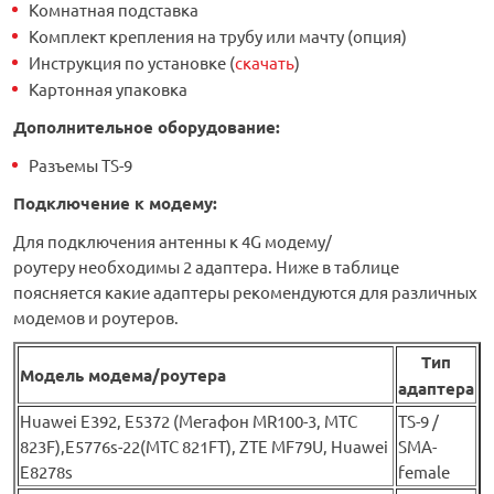
Комнатная подставка
Комплект крепления на трубу или мачту (опция)
Инструкция по установке (
скачать
)
Картонная упаковка
Дополнительное оборудование
:
Разъемы TS-9
Подключение к модему:
Для подключения антенны к 4G модему/
роутеру необходимы 2 адаптера. Ниже в таблице
поясняется какие адаптеры рекомендуются для различных
модемов и роутеров.
Тип
Модель модема/роутера
адаптера
Huawei Е392, E5372 (Мегафон MR100-3, МТС
TS-9 /
823F),E5776s-22(МТС 821FT), ZTE MF79U, Huawei
SMA-
E8278s
female