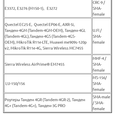
CRC-9 /
E3372, E3276 (М150-1), E3272
SMA-
female
Quectel EC25-E, Quectel EP06-E, AXR-5i,
Тандем-4GM (Tandem-4GM-OEM), Тандем-4GL
U.Fl /
(Tandem-4GL),Тандем-4GS (Tandem-4GS-
SMA-
OEM), MikroTik R11e-LTE, Huawei me909s-120p
female
v2, MikroTik R11e-4G, Sierra Wireless MC7455
MHF-4 /
Sierra Wireless AirPrime® EM7455
SMA-
female
MS-156/
LU-150/156
SMA-
female
SMA-male
Роутеры Тандем 4GR (Tandem-4GR-2), Тандем
/ SMA-
4G+ (Tandem-4G+), Тандем-3G PRO
female