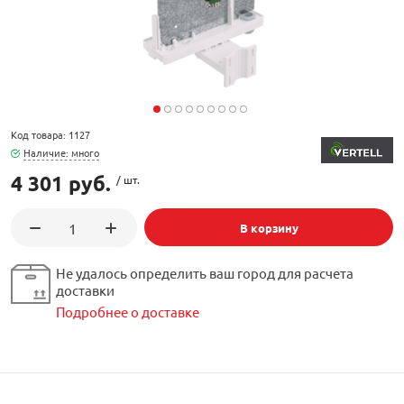
орудование
Встраиваемые 
Сетевые розет
Кабель для ОС 
Обжимные му
Кронштейны дл
Антенные усил
Приставки Смар
Мультисвитчи
Адаптеры WI-FI
SIM инжектор
Грозозащита к
Грозозащита
Детали крепле
Сплиттеры, отв
Усилители ТВ
Обмен Трикол
Ретрансляторы 
Код товара: 1127
ереходники, сборки
Адаптеры для 
Шкафы телеко
Инструмент дл
Наличие: много
Аттенюаторы, н
Грозозащита Т
Пульты управл
Аксессуары
4 301 руб.
/ шт.
, мачты, боксы
Грозозащита
HDMI модулят
Комплекты спу
В корзину
интернета
тенны
Аксессуары для
Пульты управле
Не удалось определить ваш город для расчета
доставки
ЖА
Подробнее о доставке
Блоки питания 
Комплектующи