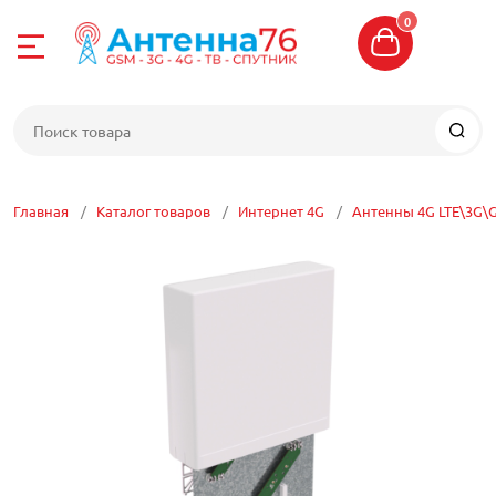
0
Назад
Назад
Назад
Назад
Назад
Назад
Назад
Назад
Назад
Назад
е
4-04-06
Интернет 4G
Усиление сото
Цифровое ТВ
Спутниковое Т
WI-FI сети
Сетевое обор
Кабель
Разъемы, пере
Кронштейны, м
Прочие антен
G
8-04-06
Комплекты для
Комплекты уси
Антенны ТВ
Комплекты спу
Антенны WIFI
Маршрутизато
Кабель телеви
Кабельные сбо
Кронштейны
Антенны для р
Главная
Каталог товаров
Интернет 4G
Антенны 4G LTE\3G\
связи
телеметрии, о
отовой связи
Антенны 4G LT
Делители, отве
Спутниковые ан
Точки доступа W
Коммутаторы
Кабель высоко
Разъемы
Мачты
Репитеры
сумматоры ТВ
Антенны 5G
ТВ
оставка
Модемы 4G
Спутниковые р
Радиомосты WI-
Сетевые адапт
Витая пара
Переходники
Кронштейны дл
Антенны для у
Шнуры HDMI, S
(приемники)
Аксессуары для
е ТВ
Роутеры 4G
Роутеры WI-FI
Powerline
Кабель электр
Пигтейлы, ант
Крепеж и трос
Антенные ком
Комплекты циф
CAM модули
 центр
Встраиваемые
Блоки питания 
Патч-корды
Кабель КВК
USB удлинител
Боксы, ящики, 
Бустеры
ТВ приставки
Конверторы
оборудования