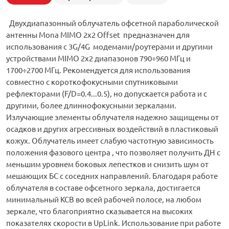
Двухдиапазонный облучатель офсетной параболической
антенны Mona MIMO 2x2 Offset предназначен для
использования с 3G/4G модемами/роутерами и другими
устройствами MIMO 2х2 диапазонов 790÷960 МГц и
1700÷2700 МГц. Рекомендуется для использования
совместно с короткофокусными спутниковыми
рефлекторами (F/D=0.4...0.5), но допускается работа и с
другими, более длиннофокусными зеркалами.
Излучающие элементы облучателя надежно защищены от
осадков и других агрессивных воздействий в пластиковый
кожух. Облучатель имеет слабую частотную зависимость
положения фазового центра , что позволяет получить ДН с
меньшим уровнем боковых лепестков и снизить шум от
мешающих БС с соседних направлений. Благодаря работе
облучателя в составе офсетного зеркала, достигается
минимальный КСВ во всей рабочей полосе, на любом
зеркале, что благоприятно сказывается на высоких
показателях скорости в UpLink. Использование при работе