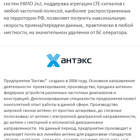
систем MIMO 2x2, поддержка агрегации LTE-сигналов с
любой частотной полосой, наиболее распространенных
на территории РФ, позволяет получить максимальную
скорость приема/передачи данных, практически в любой
местности, на значительном удалении от БС оператора.
Предприятие “Антэкс” создано в 2006 году. Основное направление
деятельности- проектирование, производство, продажа антенно-
фидерных устройств различных частотных диапазонов и
конструкций. Дипломированные специалисты предприятия имеют
многолетний опыт работы в данной сфере. Производство
широкой гаммы антенн: от простых штыревых, до сложных
полосковых; от антенн с изотропной диаграммой направленности,
до антенн с секторной и игольчатой диаграммами
направленности. На данный период, предприятие производит и
реализует почти все линейки антенн для радиосвязи стандартов:
LTE2600, UMTS2100, CDMA450, GSM900, GSM1800, DECT, WIFI, UHF,