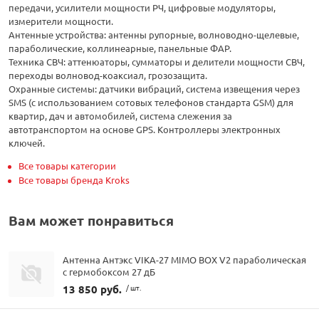
передачи, усилители мощности РЧ, цифровые модуляторы,
измерители мощности.
Антенные устройства: антенны рупорные, волноводно-щелевые,
параболические, коллинеарные, панельные ФАР.
Техника СВЧ: аттенюаторы, сумматоры и делители мощности СВЧ,
переходы волновод-коаксиал, грозозащита.
Охранные системы: датчики вибраций, система извещения через
SMS (с использованием сотовых телефонов стандарта GSM) для
квартир, дач и автомобилей, система слежения за
автотранспортом на основе GPS. Контроллеры электронных
ключей.
Все товары категории
Все товары бренда Kroks
Вам может понравиться
Антенна Антэкс VIKA-27 MIMO BOX V2 параболическая
с гермобоксом 27 дБ
13 850 руб.
/ шт.