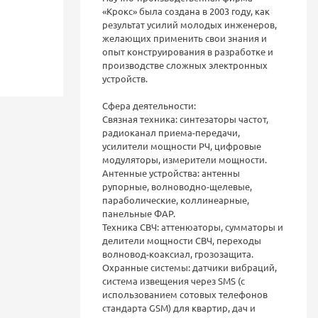
«Крокс» была создана в 2003 году, как
результат усилий молодых инженеров,
желающих применить свои знания и
опыт конструирования в разработке и
производстве сложных электронных
устройств.
Сфера деятельности:
Связная техника: синтезаторы частот,
радиоканал приема-передачи,
усилители мощности РЧ, цифровые
модуляторы, измерители мощности.
Антенные устройства: антенны
рупорные, волноводно-щелевые,
параболические, коллинеарные,
панельные ФАР.
Техника СВЧ: аттенюаторы, сумматоры и
делители мощности СВЧ, переходы
волновод-коаксиал, грозозащита.
Охранные системы: датчики вибраций,
система извещения через SMS (с
использованием сотовых телефонов
стандарта GSM) для квартир, дач и