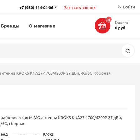
Войти
+7 (930) 114-04-06
Заказать звонок
0
Корзина
Бренды
О магазине
0 руб.
Поис
нтенна KROKS KNA27-1700/4200P 27 дБи, 4G/5G, сборная
раболическая MIMO антенна KROKS KNA27-1700/4200P 27 дБи,
/5G, сборная
ренд
Kroks
ид
Антенна