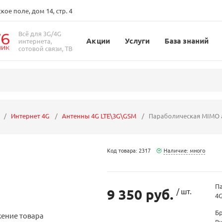
ое поле, дом 14, стр. 4
Всё для 3G/4G
Акции
Услуги
База знаний
интернета,
сотовой связи, ТВ
Интернет 4G
Антенны 4G LTE\3G\GSM
Параболическая MIMO а
Код товара: 2317
Наличие: много
Па
9 350 руб.
/ шт.
4G
Б
В