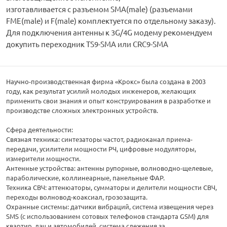
изготавливается с разъемом SMA(male) (разъемами
FME(male) и F(male) комплектуется по отдельному заказу).
Для подключения антенны к 3G/4G модему рекомендуем
докупить переходник TS9-SMA или CRC9-SMA
Научно-производственная фирма «Крокс» была создана в 2003
году, как результат усилий молодых инженеров, желающих
применить свои знания и опыт конструирования в разработке и
производстве сложных электронных устройств.
Сфера деятельности:
Связная техника: синтезаторы частот, радиоканал приема-
передачи, усилители мощности РЧ, цифровые модуляторы,
измерители мощности.
Антенные устройства: антенны рупорные, волноводно-щелевые,
параболические, коллинеарные, панельные ФАР.
Техника СВЧ: аттенюаторы, сумматоры и делители мощности СВЧ,
переходы волновод-коаксиал, грозозащита.
Охранные системы: датчики вибраций, система извещения через
SMS (с использованием сотовых телефонов стандарта GSM) для
квартир, дач и автомобилей, система слежения за