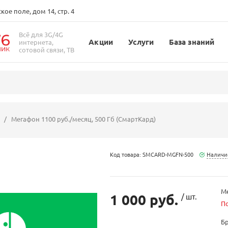
ое поле, дом 14, стр. 4
Всё для 3G/4G
Акции
Услуги
База знаний
интернета,
сотовой связи, ТВ
Мегафон 1100 руб./месяц, 500 Гб (СмартКард)
Код товара: SMCARD-MGFN-500
Наличи
Ме
1 000 руб.
/ шт.
П
Б