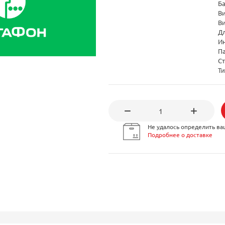
Б
В
В
Дл
И
Па
Ст
Т
Не удалось определить ва
Подробнее о доставке