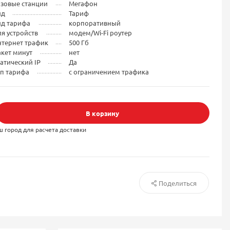
азовые станции
Мегафон
ид
Тариф
ид тарифа
корпоративный
я устройств
модем/Wi-Fi роутер
нтернет трафик
500 Гб
кет минут
нет
атический IP
Да
ип тарифа
с ограничением трафика
В корзину
ш город для расчета доставки
Поделиться