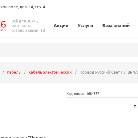
ое поле, дом 14, стр. 4
Всё для 3G/4G
Акции
Услуги
База знаний
интернета,
сотовой связи, ТВ
Кабель
Кабель электрический
Провод Русский Свет ПуГВнг(А)
Код товара: 1684577
Пр