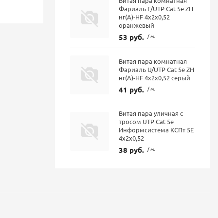
Витая пара комнатная
Фариаль F/UTP Cat 5e ZH
нг(A)-HF 4х2х0,52
оранжевый
53 руб.
/ м.
Витая пара комнатная
Фариаль U/UTP Cat 5e ZH
нг(А)-HF 4x2x0,52 серый
41 руб.
/ м.
Витая пара уличная с
тросом UTP Cat 5е
Информсистема КСПт 5Е
4х2х0,52
38 руб.
/ м.