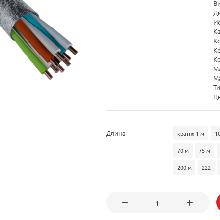
В
Д
И
Ка
К
Ко
К
М
М
Ти
Ц
Длина
кратно 1 м
1
70 м
75 м
200 м
222