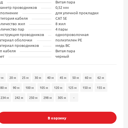
ид
Витая пара
иаметр проводников
0,52 мм
сполнение
для уличной прокладки
тегория кабеля
CAT 5E
оличество жил
8 жил
личество пар
4 пары
онструкция проводников
однопроволочная
атериал оболочки
полиэтилен PE
атериал проводников
медь BC
п кабеля
Витая пара
вет
черный
0 м
20 м
25 м
30 м
40 м
45 м
50 м
60 м
62 м
80 м
90 м
100 м
105 м
120 м
125 м
150 м
155 м
234 м
242 м
250 м
298 м
305 м
-
В корзину