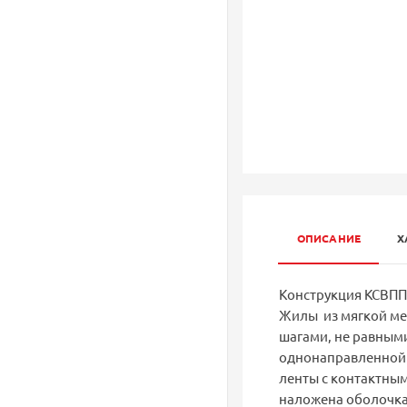
ОПИСАНИЕ
Х
Конструкция КСВППэ
Жилы из мягкой ме
шагами, не равными
однонаправленной 
ленты с контактны
наложена оболочка