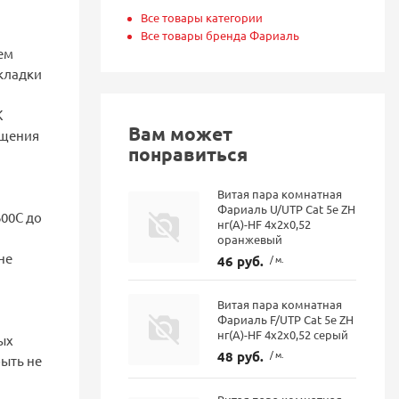
Все товары категории
Все товары бренда Фариаль
ем
кладки
К
Вам может
ещения
понравиться
Витая пара комнатная
Фариаль U/UTP Cat 5e ZH
00С до
нг(А)-HF 4x2x0,52
оранжевый
не
46 руб.
/ м.
Витая пара комнатная
Фариаль F/UTP Cat 5e ZH
нг(A)-HF 4х2х0,52 серый
ых
48 руб.
/ м.
ыть не