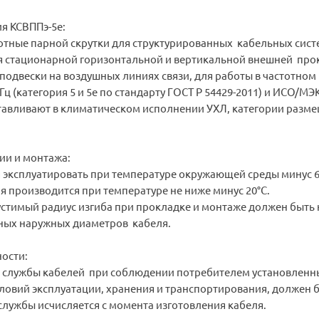
я КСВППэ-5е:
отные парной скрутки для структурированных кабельных сист
я стационарной горизонтальной и вертикальной внешней про
 подвески на воздушных линиях связи, для работы в частотном
ц (категория 5 и 5е по стандарту ГОСТ Р 54429-2011) и ИСО/МЭ
отавливают в климатическом исполнении УХЛ, категории разм
ии и монтажа:
 эксплуатировать при температуре окружающей среды минус 6
я производится при температуре не ниже минус 20°С.
тимый радиус изгиба при прокладке и монтаже должен быть 
ных наружных диаметров кабеля.
ости:
службы кабелей при соблюдении потребителем установленн
ловий эксплуатации, хранения и транспортирования, должен б
 службы исчисляется с момента изготовления кабеля.