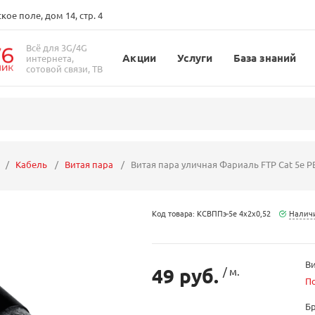
ое поле, дом 14, стр. 4
Всё для 3G/4G
Акции
Услуги
База знаний
интернета,
сотовой связи, ТВ
Кабель
Витая пара
Витая пара уличная Фариаль FTP Cat 5е P
Код товара: КСВППэ-5е 4х2х0,52
Наличи
Ви
49 руб.
/ м.
П
Б