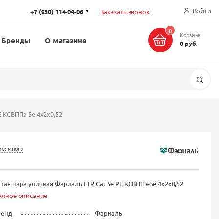
Войти
+7 (930) 114-04-06
Заказать звонок
0
Корзина
Бренды
О магазине
0 руб.
Поис
E КСВППэ-5е 4х2х0,52
е: много
тая пара уличная Фариаль FTP Cat 5е PE КСВППэ-5е 4х2х0,52
олное описание
ренд
Фариаль