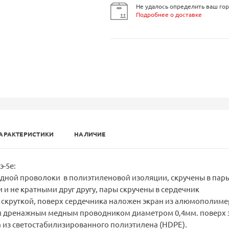
Не удалось определить ваш гор
Подробнее о доставке
АРАКТЕРИСТИКИ
НАЛИЧИЕ
-5е:
дной проволоки в полиэтиленовой изоляции, скручены в пары
 и не кратными друг другу, пары скручены в сердечник
скруткой, поверх сердечника наложен экран из алюмополим
м дренажным медным проводником диаметром 0,4мм. поверх 
 из светостабилизированного полиэтилена (HDPE).