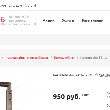
ое поле, дом 14, стр. 4
Всё для 3G/4G
Акции
Услуги
База знаний
интернета,
сотовой связи, ТВ
Кронштейны, мачты, боксы
Кронштейны
Кронштейн ТВ-мачт
Код товара: 9КСп-0,9-40/70-п.о.
Наличие
Кр
950 руб.
/ шт.
ре
Б
В