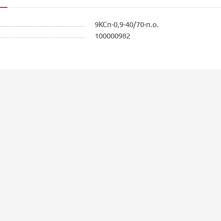
9КСп-0,9-40/70-п.о.
100000982