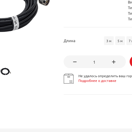
В
Ти
Ти
Ти
Длина
3 м
5 м
7 
Не удалось определить ваш гор
Подробнее о доставке