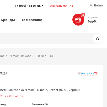
Войти
+7 (930) 114-04-06
Заказать звонок
0
Корзина
Бренды
О магазине
0 руб.
Поис
male - N-male, Rexant RG-58, черный
 много
бельная сборка N-male - N-male, Rexant RG-58, черный
олное описание
ренд
Антенна76