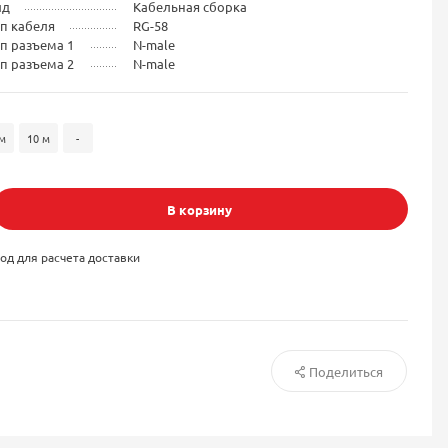
ид
Кабельная сборка
п кабеля
RG-58
п разъема 1
N-male
п разъема 2
N-male
м
10 м
-
В корзину
од для расчета доставки
Поделиться