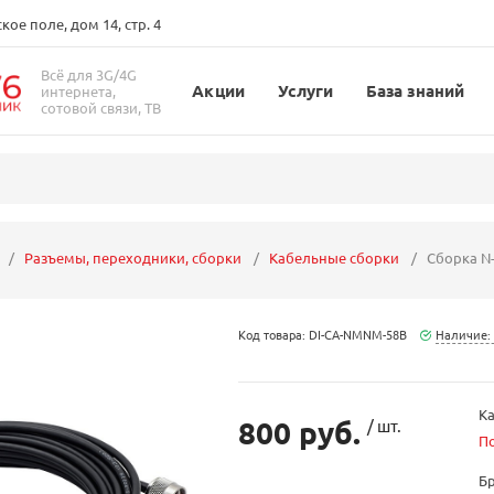
ое поле, дом 14, стр. 4
Всё для 3G/4G
Акции
Услуги
База знаний
интернета,
сотовой связи, ТВ
Разъемы, переходники, сборки
Кабельные сборки
Сборка N-
Код товара: DI-CA-NMNM-58B
Наличие:
Ка
800 руб.
/ шт.
П
Б