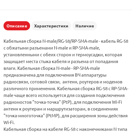
Описание
Характеристики
Наличие
Кабельная сборка N-male/RG-58/RP-SMA-male - кабель RG-58
с обжатыми разъемами N-male и RP-SMA-male,
установленными с обеих сторон и термоусадки, которая
защищает места стыка кабеля и разъема от попадания
влаги. Кабельная сборка N-male - RP-SMA-male
предназначена для подключения ВЧ аппаратуры
радиосвязи, сотовой связи, антенн, роутеров и модемов
различного применения. Кабельная сборка RG-58 с RP-SMA-
male чаще всего используется для создания подключения
радиомостов "точка-точка" (PtP), для подключения Wi-Fi
антенн к роутерам и маршрутизаторам, в соединениях
"точка-многоточка" (PtMP), для расширения зоны действия
Wi-Fi.
Кабельная сборка на кабеле RG-58 с наконечниками N типа