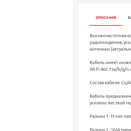
ОПИСАНИЕ
Х
Высокочастотная ка
радиомодемов, усил
антеннам (актуаль
Кабель имеет низки
Wi-Fi 802.11a/b/g/n 
Состав кабеля: Cu/
Кабель предназнач
усилено жесткой те
Разъем 1 - N-тип па
Разъем 2 - SMA папа