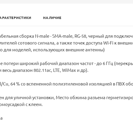
АРАКТЕРИСТИКИ
НАЛИЧИЕ
бельная сборка N-male - SMA-male, RG-58, черный для подклю
ителей сотового сигнала, а также точек доступа Wi-Fi к внешн
но для моделей, использующих внешние антенны)
е потери широкий рабочий диапазон частот - до 6 ГГц (перекр
и весь диапазон 802.11ac, LTE, WiMax и др).
Al/Cu, 64 % со вспененной полиэтиленовой изоляцией в ПВХ об
ен для уличной установки, Место обжима разъема герметизир
рмоусадкой с клеем.
па