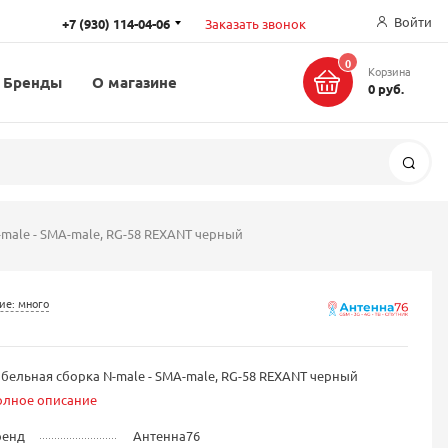
Войти
+7 (930) 114-04-06
Заказать звонок
0
Корзина
Бренды
О магазине
0 руб.
Поис
male - SMA-male, RG-58 REXANT черный
ие: много
бельная сборка N-male - SMA-male, RG-58 REXANT черный
олное описание
ренд
Антенна76