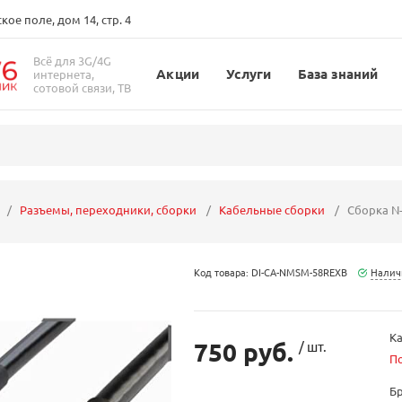
ое поле, дом 14, стр. 4
Всё для 3G/4G
Акции
Услуги
База знаний
интернета,
сотовой связи, ТВ
Разъемы, переходники, сборки
Кабельные сборки
Сборка N-
Код товара: DI-CA-NMSM-58REXB
Налич
Ка
750 руб.
/ шт.
П
Б