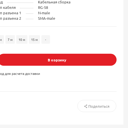
ид
Кабельная сборка
п кабеля
RG-58
п разъема 1
N-male
п разъема 2
SMA-male
м
7 м
10 м
15 м
-
В корзину
од для расчета доставки
Поделиться