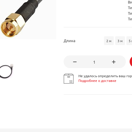
В
Ти
Ти
Ти
Длина
2 м
3 м
5 
Не удалось определить ваш гор
Подробнее о доставке