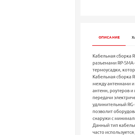
ОПИСАНИЕ
Х
Кабельная сборка R
разъемами RP-SMA-m
термоусадки, котор
Кабельная сборка R
между антеннами и 
антенн, роутеров и
передачи электрич
удлинительный RG-5
позволит оборудов
снаружи с минимал
Данный тип кабельн
часто используется