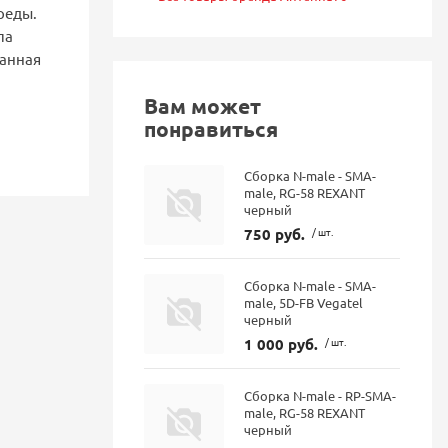
реды.
па
данная
Вам может
понравиться
Сборка N-male - SMA-
male, RG-58 REXANT
черный
750 руб.
/ шт.
Сборка N-male - SMA-
male, 5D-FB Vegatel
черный
1 000 руб.
/ шт.
Сборка N-male - RP-SMA-
male, RG-58 REXANT
черный