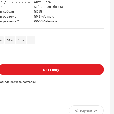
ренд
Антенна76
ид
Кабельная сборка
п кабеля
RG-58
п разъема 1
RP-SMA-male
п разъема 2
RP-SMA-female
м
10 м
15 м
-
В корзину
од для расчета доставки
Поделиться