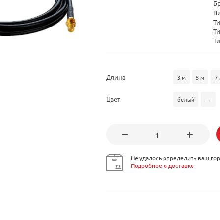
Б
В
Ти
Ти
Ти
Длина
3 м
5 м
7 
Цвет
белый
-
Не удалось определить ваш гор
Подробнее о доставке