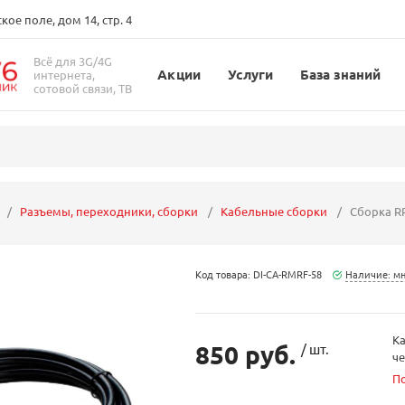
ое поле, дом 14, стр. 4
Всё для 3G/4G
Акции
Услуги
База знаний
интернета,
сотовой связи, ТВ
Разъемы, переходники, сборки
Кабельные сборки
Сборка RP
Код товара: DI-CA-RMRF-58
Наличие: м
Ка
850 руб.
/ шт.
ч
П