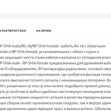
АРАКТЕРИСТИКИ
НАЛИЧИЕ
P-SMA-male/RG-58/RP-SMA-female - кабель RG-58 с обжатыми
ale и RP-SMA-female, установленными с обеих сторон и
ая защищает места стыка кабеля и разъема от попадания влаги
P-SMA-male - RP-SMA-female предназначена для удлинения каб
wi-fi оборудованием, ВЧ аппаратуры радиосвязи, сотовой связ
 модемов различного применения. где требуется высокая точно
еского высокочастотного сигнала с наименьшими потерями. К
8 с разъемами rp sma rp sma можно подобрать нужной длины,
ать устройство в любом удобном месте внутри помещения или
ьными потерями мощности сигнала и качества передачи данны
ых сборок может применяться как снаружи, так и внутри здан
 для удлинения существующих трасс и выноса антенн. Оболочк