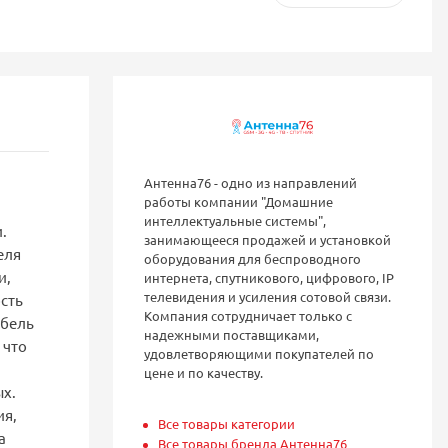
Антенна76 - одно из направлений
работы компании "Домашние
интеллектуальные системы",
.
занимающееся продажей и установкой
еля
оборудования для беспроводного
и,
интернета, спутникового, цифрового, IP
телевидения и усиления сотовой связи.
сть
Компания сотрудничает только с
абель
надежными поставщиками,
 что
удовлетворяющими покупателей по
цене и по качеству.
х.
ия,
Все товары категории
а
Все товары бренда Антенна76