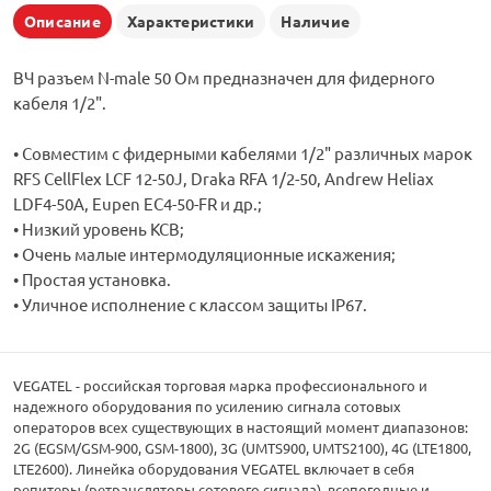
Описание
Характеристики
Наличие
ВЧ разъем N-male 50 Ом предназначен для фидерного
кабеля 1/2".
• Совместим с фидерными кабелями 1/2" различных марок
RFS CellFlex LCF 12-50J, Draka RFA 1/2-50, Andrew Heliax
LDF4-50A, Eupen EC4-50-FR и др.;
• Низкий уровень КСВ;
• Очень малые интермодуляционные искажения;
• Простая установка.
• Уличное исполнение с классом защиты IP67.
VEGATEL - российская торговая марка профессионального и
надежного оборудования по усилению сигнала сотовых
операторов всех существующих в настоящий момент диапазонов:
2G (EGSM/GSM-900, GSM-1800), 3G (UMTS900, UMTS2100), 4G (LTE1800,
LTE2600). Линейка оборудования VEGATEL включает в себя
репитеры (ретрансляторы сотового сигнала), всепогодные и