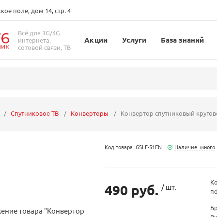
ое поле, дом 14, стр. 4
Всё для 3G/4G
Акции
Услуги
База знаний
интернета,
сотовой связи, ТВ
Спутниковое ТВ
Конверторы
Конвертор спутниковый круговой
Код товара: GSLF-51EN
Наличие: много
Ко
490 руб.
/ шт.
по
Б
В