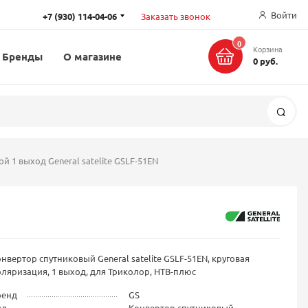
Войти
+7 (930) 114-04-06
Заказать звонок
0
Корзина
Бренды
О магазине
0 руб.
Поис
 1 выход General satelite GSLF-51EN
нвертор спутниковый General satelite GSLF-51EN, круговая
ляризация, 1 выход, для Триколор, НТВ-плюс
ренд
GS
ид
Конвертор спутниковый