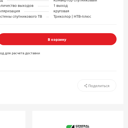
оличество выходов
1 выход
оляризация
круговая
стемы спутникового ТВ
Триколор | НТВ-плюс
В корзину
од для расчета доставки
Поделиться