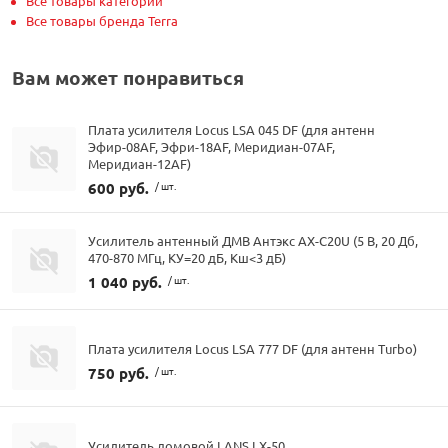
Все товары категории
Все товары бренда Terra
Вам может понравиться
Плата усилителя Locus LSA 045 DF (для антенн
Эфир-08AF, Эфри-18AF, Меридиан-07AF,
Меридиан-12AF)
600 руб.
/ шт.
Усилитель антенный ДМВ Антэкс AX-C20U (5 В, 20 Дб,
470-870 МГц, КУ=20 дБ, Кш<3 дБ)
1 040 руб.
/ шт.
Плата усилителя Locus LSA 777 DF (для антенн Turbo)
750 руб.
/ шт.
Усилитель домовой LANS LX-50