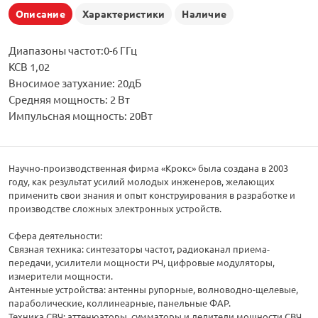
Описание
Характеристики
Наличие
Диапазоны частот:0-6 ГГц
КСВ 1,02
Вносимое затухание: 20дБ
Средняя мощность: 2 Вт
Импульсная мощность: 20Вт
Научно-производственная фирма «Крокс» была создана в 2003
году, как результат усилий молодых инженеров, желающих
применить свои знания и опыт конструирования в разработке и
производстве сложных электронных устройств.
Сфера деятельности:
Связная техника: синтезаторы частот, радиоканал приема-
передачи, усилители мощности РЧ, цифровые модуляторы,
измерители мощности.
Антенные устройства: антенны рупорные, волноводно-щелевые,
параболические, коллинеарные, панельные ФАР.
Техника СВЧ: аттенюаторы, сумматоры и делители мощности СВЧ,