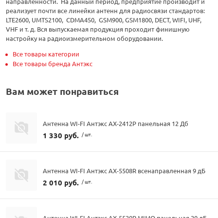
направленности. На данный период, предприятие производит и
реализует почти все линейки антенн для радиосвязи стандартов:
LTE2600, UMTS2100, CDMA450, GSM900, GSM1800, DECT, WIFI, UHF,
VHF и т. д. Вся выпускаемая продукция проходит финишную
настройку на радиоизмерительном оборудовании.
Все товары категории
Все товары бренда Антэкс
Вам может понравиться
Антенна WI-FI Антэкс AX-2412P панельная 12 Дб
1 330 руб.
/ шт.
Антенна WI-FI Антэкс AX-5508R всенаправленная 9 дБ
2 010 руб.
/ шт.
Антенна WI-FI Антэкс AX-5520P MIMO панельная 20 дБ