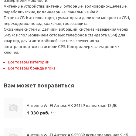
измерители мощности.
Антенные устройства: антенны рупорные, волноводно-щелевые,
параболические, коллинеарные, панельные ФАР.
Техника СВЧ: аттенюаторы, сумматоры и делители мощности СВЧ,
переходы волновод-коаксиал, грозозащита.
Охранные системы: датчики вибраций, система извещения через
SMS (с использованием сотовых телефонов стандарта GSM) для
квартир, дач и автомобилей, система слежения за
автотранспортом на основе GPS. Контроллеры электронных
ключей.
Все товары категории
Все товары бренда Kroks
Вам может понравиться
Антенна WI-FI Антэкс AX-2412P панельная 12 Дб
1 330 руб.
/ шт.
Антенна WI-FI Антэкс AX-5508R всенаправленная 9 дБ