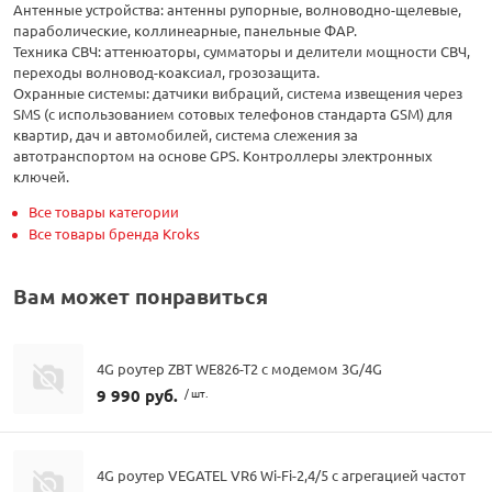
Антенные устройства: антенны рупорные, волноводно-щелевые,
параболические, коллинеарные, панельные ФАР.
Техника СВЧ: аттенюаторы, сумматоры и делители мощности СВЧ,
переходы волновод-коаксиал, грозозащита.
Охранные системы: датчики вибраций, система извещения через
SMS (с использованием сотовых телефонов стандарта GSM) для
квартир, дач и автомобилей, система слежения за
автотранспортом на основе GPS. Контроллеры электронных
ключей.
Все товары категории
Все товары бренда Kroks
Вам может понравиться
4G роутер ZBT WE826-T2 с модемом 3G/4G
9 990 руб.
/ шт.
4G роутер VEGATEL VR6 Wi-Fi-2,4/5 с агрегацией частот