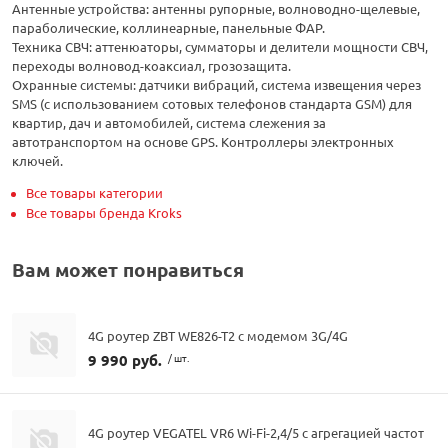
Антенные устройства: антенны рупорные, волноводно-щелевые,
параболические, коллинеарные, панельные ФАР.
Техника СВЧ: аттенюаторы, сумматоры и делители мощности СВЧ,
переходы волновод-коаксиал, грозозащита.
Охранные системы: датчики вибраций, система извещения через
SMS (с использованием сотовых телефонов стандарта GSM) для
квартир, дач и автомобилей, система слежения за
автотранспортом на основе GPS. Контроллеры электронных
ключей.
Все товары категории
Все товары бренда Kroks
Вам может понравиться
4G роутер ZBT WE826-T2 с модемом 3G/4G
9 990 руб.
/ шт.
4G роутер VEGATEL VR6 Wi-Fi-2,4/5 с агрегацией частот