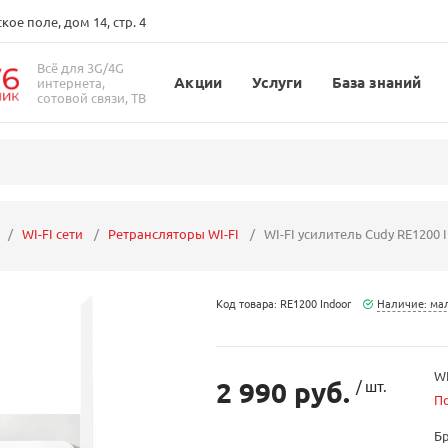
ое поле, дом 14, стр. 4
Всё для 3G/4G
Акции
Услуги
База знаний
интернета,
сотовой связи, ТВ
WI-FI сети
Ретрансляторы WI-FI
WI-FI усилитель Cudy RE1200 
Код товара: RE1200 Indoor
Наличие: ма
WI
2 990 руб.
/ шт.
П
Б