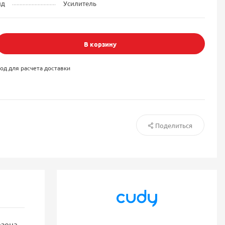
ид
Усилитель
В корзину
од для расчета доставки
Поделиться
азона,