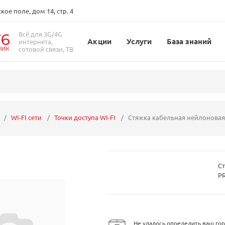
ое поле, дом 14, стр. 4
Всё для 3G/4G
Акции
Услуги
База знаний
интернета,
сотовой связи, ТВ
WI-FI сети
Точки доступа WI-FI
Стяжка кабельная нейлоновая 
Ст
P
Не удалось определить ваш гор