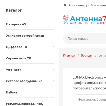
Ярославль, ул. Вспольинск
Каталог
Интернет 4G
Усиление сотовой связи
Цифровое ТВ
Главная
Бренды
Lumax
Спутниковое ТВ
WI-FI сети
LUMAX Electronics 
Сетевое оборудование
профессиональног
потребительскую эл
Кабель
Весь список бренд
Разъемы, переходники,