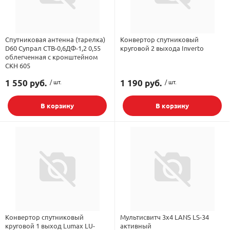
орудование
Встраиваемые 
Сетевые розет
Кабель для ОС 
Обжимные му
Кронштейны дл
Антенные усил
Приставки Смар
Мультисвитчи
Адаптеры WI-FI
Спутниковая антенна (тарелка)
Конвертор спутниковый
D60 Супрал СТВ-0,6ДФ-1,2 0,55
круговой 2 выхода Inverto
SIM инжектор
Грозозащита к
Грозозащита
Детали крепле
облегченная с кронштейном
Сплиттеры, отв
Усилители ТВ
Обмен Трикол
Ретрансляторы 
СКН 605
ереходники, сборки
Адаптеры для 
Шкафы телеко
Инструмент дл
1 550 руб.
/ шт.
1 190 руб.
/ шт.
Аттенюаторы, н
Грозозащита Т
Пульты управл
Аксессуары
В корзину
В корзину
, мачты, боксы
Грозозащита
HDMI модулят
Комплекты спу
интернета
тенны
Аксессуары для
Пульты управле
ЖА
Блоки питания 
Комплектующи
Конвертор спутниковый
Мультисвитч 3x4 LANS LS-34
круговой 1 выход Lumax LU-
активный