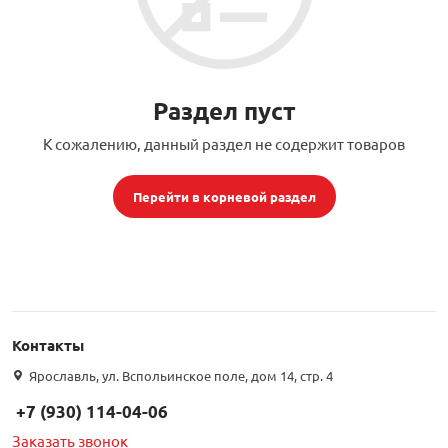
орудование
Встраиваемые 
Сетевые розет
Кабель для ОС 
Обжимные му
Кронштейны дл
Антенные усил
Приставки Смар
Мультисвитчи
Адаптеры WI-FI
SIM инжектор
Грозозащита к
Грозозащита
Детали крепле
Раздел пуст
Сплиттеры, отв
Усилители ТВ
Обмен Трикол
Ретрансляторы 
К сожалению, данный раздел не содержит товаров
ереходники, сборки
Адаптеры для 
Шкафы телеко
Инструмент дл
Аттенюаторы, н
Грозозащита Т
Пульты управл
Аксессуары
Перейти в корневой раздел
, мачты, боксы
Грозозащита
HDMI модулят
Комплекты спу
интернета
тенны
Подбор параметров
Аксессуары для
Пульты управле
ЖА
Контакты
Блоки питания 
Ярославль, ул. Вспольинское поле, дом 14, стр. 4
+7 (930) 114-04-06
Комплектующи
Заказать звонок