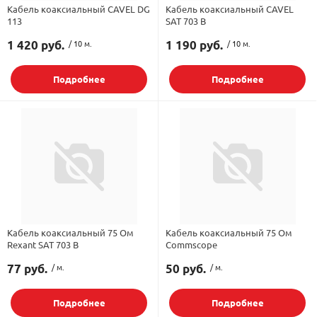
Кабель коаксиальный CAVEL DG
Кабель коаксиальный CAVEL
113
SAT 703 B
орудование
Встраиваемые 
Сетевые розет
Кабель для ОС 
Обжимные му
Кронштейны дл
Антенные усил
Приставки Смар
Мультисвитчи
Адаптеры WI-FI
1 420 руб.
/ 10 м.
1 190 руб.
/ 10 м.
SIM инжектор
Грозозащита к
Грозозащита
Детали крепле
Подробнее
Подробнее
Сплиттеры, отв
Усилители ТВ
Обмен Трикол
Ретрансляторы 
ереходники, сборки
Адаптеры для 
Шкафы телеко
Инструмент дл
Аттенюаторы, н
Грозозащита Т
Пульты управл
Аксессуары
, мачты, боксы
Грозозащита
HDMI модулят
Комплекты спу
интернета
тенны
Аксессуары для
Пульты управле
Кабель коаксиальный 75 Ом
Кабель коаксиальный 75 Ом
ЖА
Rexant SAT 703 B
Commscope
Блоки питания 
77 руб.
/ м.
50 руб.
/ м.
Комплектующи
Подробнее
Подробнее