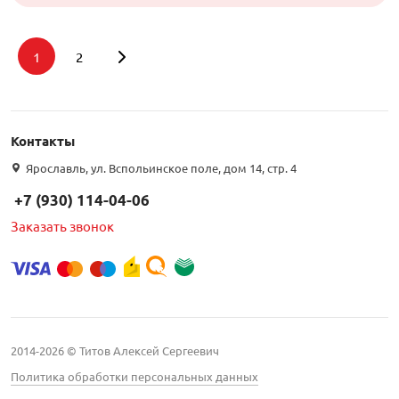
1
2
Подбор параметров
Контакты
Интернет цена
Ярославль, ул. Вспольинское поле, дом 14, стр. 4
+7 (930) 114-04-06
Заказать звонок
Бренд
CADENA (
4
)
CAVEL (
8
)
2014-2026 © Титов Алексей Сергеевич
Commscope (
1
)
Политика обработки персональных данных