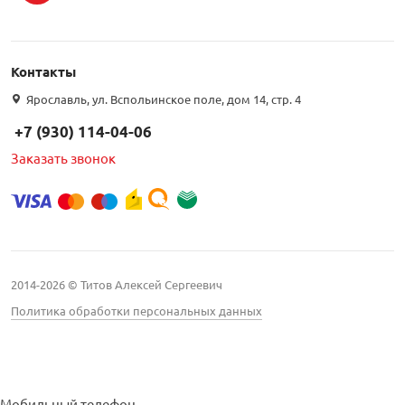
Подбор параметров
Контакты
Интернет цена
Ярославль, ул. Вспольинское поле, дом 14, стр. 4
+7 (930) 114-04-06
Заказать звонок
Бренд
Kroks (
1
)
LANS (
2
)
2014-2026 © Титов Алексей Сергеевич
Locus (
8
)
Политика обработки персональных данных
Антэкс (
4
)
Дельта (
51
)
Мобильный телефон