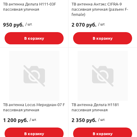
ТВ антенна Дельта Н111-03F
ТВ антенна Антэкс CIFRA-9
пассивная уличная
пассивная уличная (разъем F-
орудование
Встраиваемые 
Сетевые розет
Кабель для ОС 
Обжимные му
Кронштейны дл
female)
Антенные усил
Приставки Смар
Мультисвитчи
Адаптеры WI-FI
950 руб.
/ шт.
2 070 руб.
/ шт.
SIM инжектор
Грозозащита к
Грозозащита
Детали крепле
Сплиттеры, отв
Усилители ТВ
Обмен Трикол
Ретрансляторы 
В корзину
В корзину
ереходники, сборки
Адаптеры для 
Шкафы телеко
Инструмент дл
Аттенюаторы, н
Грозозащита Т
Пульты управл
Аксессуары
, мачты, боксы
Грозозащита
HDMI модулят
Комплекты спу
интернета
тенны
Аксессуары для
Пульты управле
ЖА
ТВ антенна Locus Меридиан-07 F
ТВ антенна Дельта Н1181
Блоки питания 
пассивная уличная
пассивная уличная
1 200 руб.
/ шт.
2 350 руб.
/ шт.
Комплектующи
В корзину
В корзину