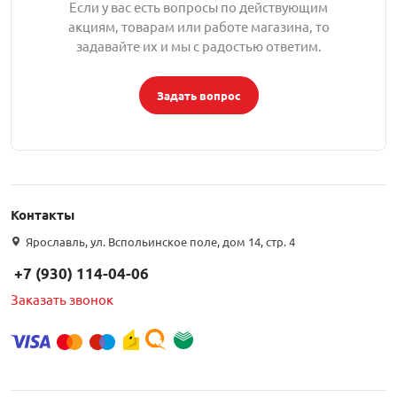
Если у вас есть вопросы по действующим
акциям, товарам или работе магазина, то
орудование
Встраиваемые 
Сетевые розет
Кабель для ОС 
Обжимные му
Кронштейны дл
задавайте их и мы с радостью ответим.
Антенные усил
Приставки Смар
Мультисвитчи
Адаптеры WI-FI
SIM инжектор
Грозозащита к
Грозозащита
Детали крепле
Задать вопрос
Сплиттеры, отв
Усилители ТВ
Обмен Трикол
Ретрансляторы 
ереходники, сборки
Адаптеры для 
Шкафы телеко
Инструмент дл
Аттенюаторы, н
Грозозащита Т
Пульты управл
Аксессуары
, мачты, боксы
Грозозащита
HDMI модулят
Комплекты спу
Контакты
интернета
Ярославль, ул. Вспольинское поле, дом 14, стр. 4
тенны
Аксессуары для
Пульты управле
+7 (930) 114-04-06
ЖА
Заказать звонок
Блоки питания 
Комплектующи