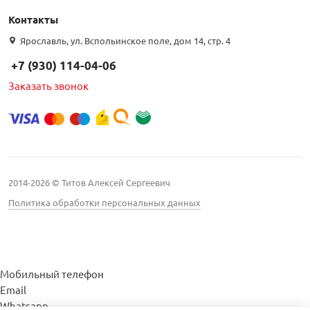
Контакты
Интернет цена
Ярославль, ул. Вспольинское поле, дом 14, стр. 4
+7 (930) 114-04-06
Заказать звонок
Бренд
Kroks (
2
)
LANS (
5
)
2014-2026 © Титов Алексей Сергеевич
RTM (
3
)
Политика обработки персональных данных
VEGATEL (
19
)
WISI (
1
)
Антенна76 (
1
)
Мобильный телефон
Email
Антэкс (
5
)
Whatsapp