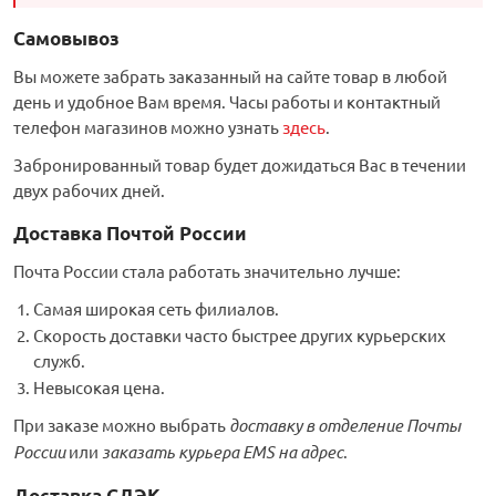
Самовывоз
орудование
Встраиваемые 
Сетевые розет
Кабель для ОС 
Обжимные му
Кронштейны дл
Антенные усил
Приставки Смар
Мультисвитчи
Адаптеры WI-FI
Вы можете забрать заказанный на сайте товар в любой
день и удобное Вам время. Часы работы и контактный
SIM инжектор
Грозозащита к
Грозозащита
Детали крепле
телефон магазинов можно узнать
здесь
.
Сплиттеры, отв
Усилители ТВ
Обмен Трикол
Ретрансляторы 
Забронированный товар будет дожидаться Вас в течении
ереходники, сборки
Адаптеры для 
Шкафы телеко
Инструмент дл
двух рабочих дней.
Аттенюаторы, н
Грозозащита Т
Пульты управл
Аксессуары
Доставка Почтой России
, мачты, боксы
Грозозащита
HDMI модулят
Комплекты спу
Почта России стала работать значительно лучше:
интернета
тенны
Самая широкая сеть филиалов.
Аксессуары для
Пульты управле
Скорость доставки часто быстрее других курьерских
служб.
ЖА
Невысокая цена.
Блоки питания 
При заказе можно выбрать
доставку в отделение Почты
России
или
заказать курьера EMS на адрес
.
Комплектующи
Доставка СДЭК