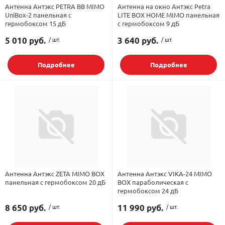
Антенна Антэкс PETRA BB MIMO
Антенна на окно Антэкс Petra
UniBox-2 панельная с
LITE BOX HOME MIMO панельная
орудование
Встраиваемые 
Сетевые розет
Кабель для ОС 
Обжимные му
Кронштейны дл
гермобоксом 15 дБ
с гермобоксом 9 дБ
Антенные усил
Приставки Смар
Мультисвитчи
Адаптеры WI-FI
5 010 руб.
/ шт.
3 640 руб.
/ шт.
SIM инжектор
Грозозащита к
Грозозащита
Детали крепле
Сплиттеры, отв
Усилители ТВ
Обмен Трикол
Ретрансляторы 
Подробнее
Подробнее
ереходники, сборки
Адаптеры для 
Шкафы телеко
Инструмент дл
Аттенюаторы, н
Грозозащита Т
Пульты управл
Аксессуары
, мачты, боксы
Грозозащита
HDMI модулят
Комплекты спу
интернета
тенны
Аксессуары для
Пульты управле
ЖА
Антенна Антэкс ZETA MIMO BOX
Антенна Антэкс VIKA-24 MIMO
Блоки питания 
панельная с гермобоксом 20 дБ
BOX параболическая с
гермобоксом 24 дБ
8 650 руб.
/ шт.
11 990 руб.
/ шт.
Комплектующи