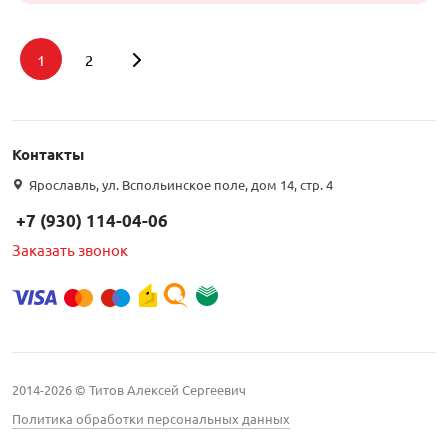
1
2
Подбор параметров
Контакты
Интернет цена
Ярославль, ул. Вспольинское поле, дом 14, стр. 4
+7 (930) 114-04-06
Заказать звонок
Бренд
Kroks (
4
)
VERTELL (
6
)
2014-2026 © Титов Алексей Сергеевич
Антэкс (
30
)
Политика обработки персональных данных