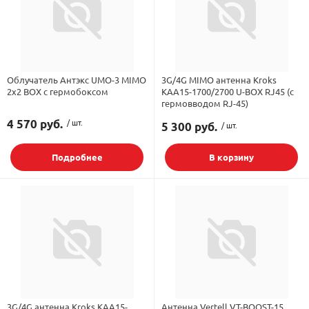
Облучатель Антэкс UMO-3 MIMO
3G/4G MIMO антенна Kroks
2x2 BOX с гермобоксом
KAA15-1700/2700 U-BOX RJ45 (с
гермовводом RJ-45)
4 570 руб.
/ шт.
5 300 руб.
/ шт.
Подробнее
В корзину
3G/4G антенна Kroks KAA15-
Антенна Vertell VT-BOOST-15