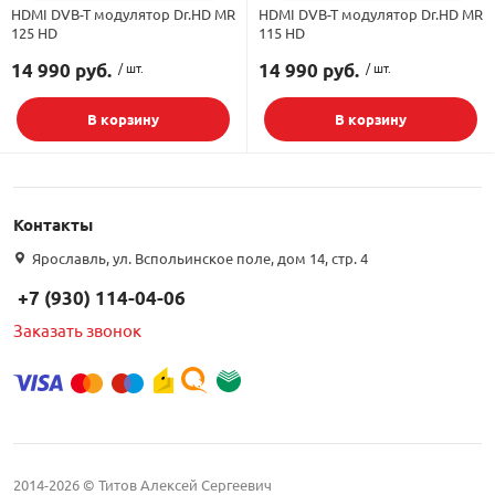
HDMI DVB-T модулятор Dr.HD MR
HDMI DVB-T модулятор Dr.HD MR
125 HD
115 HD
орудование
Встраиваемые 
Сетевые розет
Кабель для ОС 
Обжимные му
Кронштейны дл
Антенные усил
Приставки Смар
Мультисвитчи
Адаптеры WI-FI
14 990 руб.
/ шт.
14 990 руб.
/ шт.
SIM инжектор
Грозозащита к
Грозозащита
Детали крепле
В корзину
В корзину
Сплиттеры, отв
Усилители ТВ
Обмен Трикол
Ретрансляторы 
Подбор параметров
ереходники, сборки
Адаптеры для 
Шкафы телеко
Инструмент дл
Аттенюаторы, н
Грозозащита Т
Пульты управл
Аксессуары
Контакты
, мачты, боксы
Ярославль, ул. Вспольинское поле, дом 14, стр. 4
Грозозащита
HDMI модулят
Комплекты спу
интернета
+7 (930) 114-04-06
тенны
Аксессуары для
Пульты управле
Заказать звонок
ЖА
Блоки питания 
Комплектующи
2014-2026 © Титов Алексей Сергеевич