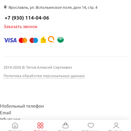
Интернет цена
Ярославль, ул. Вспольинское поле, дом 14, стр. 4
+7 (930) 114-04-06
Заказать звонок
Бренд
CADENA (
3
)
Divisat (
2
)
2014-2026 © Титов Алексей Сергеевич
LANS (
42
)
Политика обработки персональных данных
PREMIER (
1
)
Proconnect (
1
)
Rexant (
1
)
Мобильный телефон
Email
RTM (
5
)
Whatsapp
Дельта (
10
)
Whatsapp