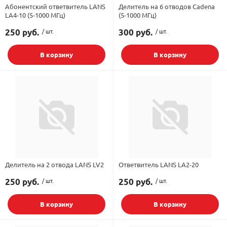
Абонентский ответвитель LANS
Делитель на 6 отводов Cadena
LA4-10 (5-1000 МГц)
(5-1000 МГц)
орудование
Встраиваемые 
Сетевые розет
Кабель для ОС 
Обжимные му
Кронштейны дл
Антенные усил
Приставки Смар
Мультисвитчи
Адаптеры WI-FI
250 руб.
/ шт.
300 руб.
/ шт.
SIM инжектор
Грозозащита к
Грозозащита
Детали крепле
В корзину
В корзину
Сплиттеры, отв
Усилители ТВ
Обмен Трикол
Ретрансляторы 
ереходники, сборки
Адаптеры для 
Шкафы телеко
Инструмент дл
Аттенюаторы, н
Грозозащита Т
Пульты управл
Аксессуары
, мачты, боксы
Грозозащита
HDMI модулят
Комплекты спу
интернета
тенны
Аксессуары для
Пульты управле
Делитель на 2 отвода LANS LV2
Ответвитель LANS LA2-20
ЖА
250 руб.
/ шт.
250 руб.
/ шт.
Блоки питания 
В корзину
В корзину
Комплектующи