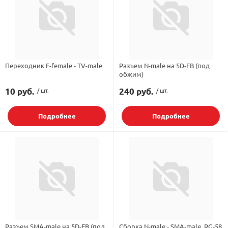
Переходник F-female - TV-male
Разъем N-male на 5D-FB (под
обжим)
10 руб.
/ шт.
240 руб.
/ шт.
Подробнее
Подробнее
Разъем SMA-male на 5D-FB (под
Сборка N-male - SMA-male, RG-58