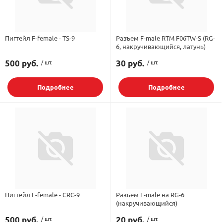
орудование
Встраиваемые 
Сетевые розет
Кабель для ОС 
Обжимные му
Кронштейны дл
Антенные усил
Приставки Смар
Мультисвитчи
Адаптеры WI-FI
Пигтейл F-female - TS-9
Разъем F-male RTM F06TW-S (RG-
6, накручивающийся, латунь)
SIM инжектор
Грозозащита к
Грозозащита
Детали крепле
Сплиттеры, отв
Усилители ТВ
Обмен Трикол
Ретрансляторы 
500 руб.
/ шт.
30 руб.
/ шт.
ереходники, сборки
Адаптеры для 
Шкафы телеко
Инструмент дл
Подробнее
Подробнее
Аттенюаторы, н
Грозозащита Т
Пульты управл
Аксессуары
, мачты, боксы
Грозозащита
HDMI модулят
Комплекты спу
интернета
тенны
Аксессуары для
Пульты управле
ЖА
Блоки питания 
Пигтейл F-female - CRC-9
Разъем F-male на RG-6
(накручивающийся)
Комплектующи
500 руб.
/ шт.
20 руб.
/ шт.