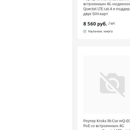
встроенным 4G модемом
Quectel LTE cat.4 и подде
двух SIM-карт
8 560 руб.
/ шт.
Наличие: много
Роутер Kroks Rt-Cse mQ-E
PoE со встроенным 4G