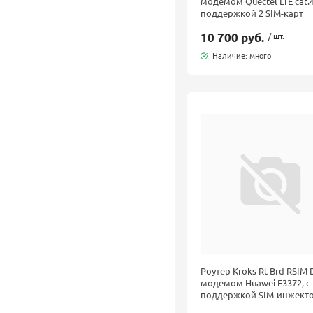
модемом Quectel LTE cat.4
поддержкой 2 SIM-карт
10 700 руб.
/ шт.
Наличие: много
Роутер Kroks Rt-Brd RSIM 
модемом Huawei E3372, с
поддержкой SIM-инжект