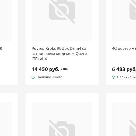
00
Роутер Kroks Rt-Ubx DS m4 со
4G роутер VE
встроенным модемом Quectel
LTE cat.4
14 450 руб.
/ шт.
6 483 руб
Наличие: много
Наличие: м