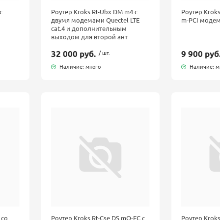
с
Роутер Kroks Rt-Ubx DM m4 с
Роутер Kroks
двумя модемами Quectel LTE
m-PCI модемо
cat.4 и дополнительным
выходом для второй ант
32 000 руб.
/ шт.
9 900 руб
Наличие: много
Наличие: м
 со
Роутер Kroks Rt-Cse DS mQ-EC с
Роутер Krok