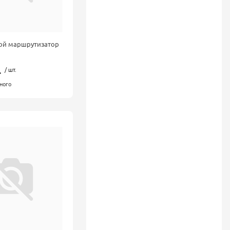
ой маршрутизатор
.
/ шт.
ного