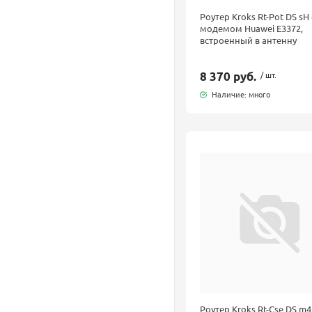
Роутер Kroks Rt-Pot DS sH 
модемом Huawei E3372,
встроенный в антенну
8 370 руб.
/ шт.
Наличие: много
Роутер Kroks Rt-Cse DS m4