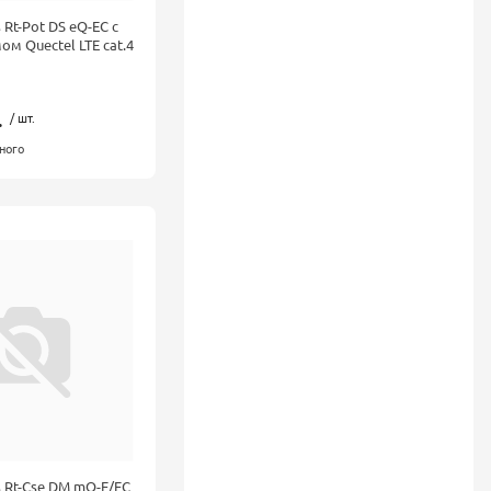
 Rt-Pot DS eQ-EC с
м Quectel LTE cat.4
.
/ шт.
ного
s Rt-Cse DM mQ-E/EC