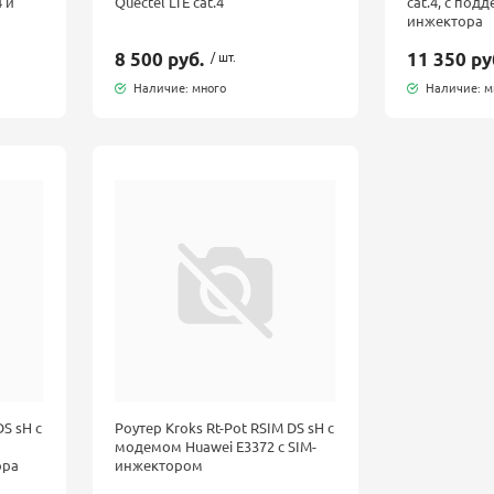
 и
Quectel LTE cat.4
cat.4, с под
инжектора
8 500 руб.
/ шт.
11 350 ру
Наличие: много
Наличие: м
DS sH с
Роутер Kroks Rt-Pot RSIM DS sH с
модемом Huawei E3372 с SIM-
ора
инжектором