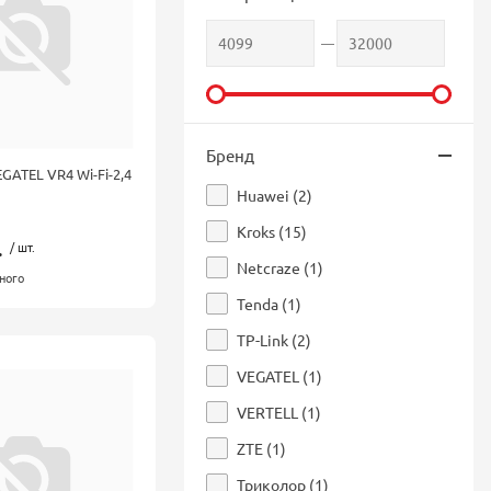
Бренд
GATEL VR4 Wi-Fi-2,4
Huawei (
2
)
Kroks (
15
)
.
/ шт.
Netcraze (
1
)
ного
Tenda (
1
)
TP-Link (
2
)
VEGATEL (
1
)
VERTELL (
1
)
ZTE (
1
)
Триколор (
1
)