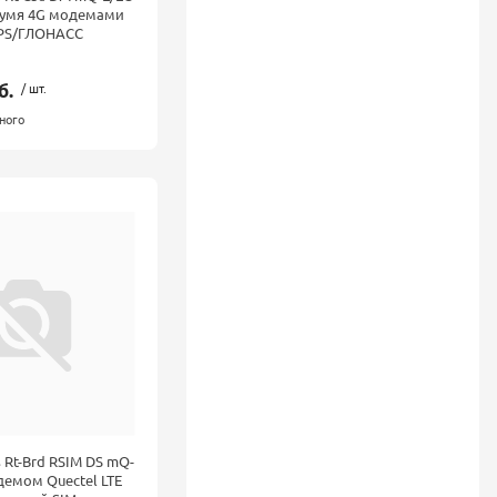
вумя 4G модемами
 GPS/ГЛОНАСС
б.
/ шт.
ного
 Rt-Brd RSIM DS mQ-
демом Quectel LTE