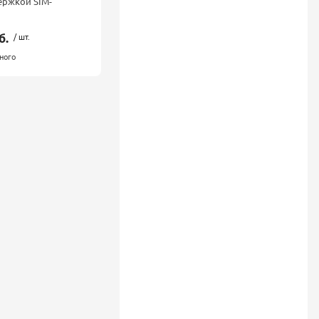
держкой SIM-
б.
/ шт.
ного