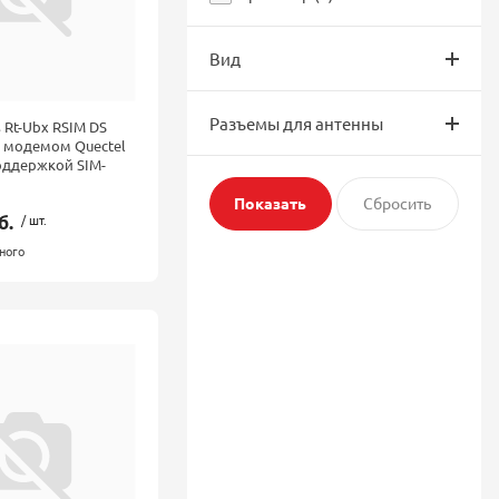
Вид
Разъемы для антенны
 Rt-Ubx RSIM DS
 модемом Quectel
 поддержкой SIM-
б.
/ шт.
ного