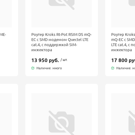
OME-
Роутер Kroks Rt-Pot RSIM DS mQ-
Роутер Kroks
EC с SMD модемом Quectel LTE
mQ-EC с SMD
cat.4, с поддержкой SIM-
LTE cat.4, с
инжектора
инжектора
13 950 руб.
/ шт.
17 800 ру
Наличие: много
Наличие: м