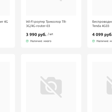
ner 4G
Wi-Fi-роутер Триколор TR-
Беспроводн
3G/4G-router-03
Tenda 4G03
3 990 руб.
/ шт.
4 099 руб
Наличие: много
Наличие: м