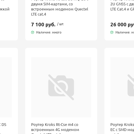
двумя SIM-картами, со
2U GNSS с д
ржкой
встроенным модемом Quectel
LTE Cat.4 и
LTE cat.4
7 100 руб.
/ шт.
26 000 ру
Наличие: много
Наличие: м
C DS
Роутер Kroks Rt-Cse m4 со
Роутер Kroks
встроенным 4G модемом
EC с SMD мо