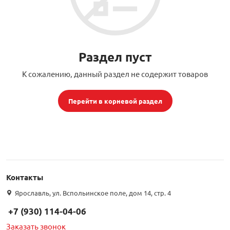
орудование
Встраиваемые 
Сетевые розет
Кабель для ОС 
Обжимные му
Кронштейны дл
Антенные усил
Приставки Смар
Мультисвитчи
Адаптеры WI-FI
SIM инжектор
Грозозащита к
Грозозащита
Детали крепле
Раздел пуст
Сплиттеры, отв
Усилители ТВ
Обмен Трикол
Ретрансляторы 
К сожалению, данный раздел не содержит товаров
ереходники, сборки
Адаптеры для 
Шкафы телеко
Инструмент дл
Аттенюаторы, н
Грозозащита Т
Пульты управл
Аксессуары
Перейти в корневой раздел
, мачты, боксы
Грозозащита
HDMI модулят
Комплекты спу
интернета
тенны
Подбор параметров
Аксессуары для
Пульты управле
ЖА
Контакты
Блоки питания 
Ярославль, ул. Вспольинское поле, дом 14, стр. 4
+7 (930) 114-04-06
Комплектующи
Заказать звонок