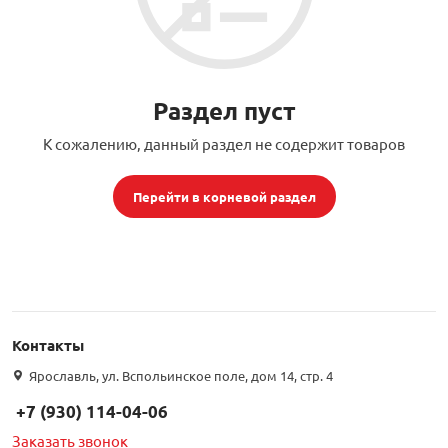
орудование
Встраиваемые 
Сетевые розет
Кабель для ОС 
Обжимные му
Кронштейны дл
Антенные усил
Приставки Смар
Мультисвитчи
Адаптеры WI-FI
SIM инжектор
Грозозащита к
Грозозащита
Детали крепле
Раздел пуст
Сплиттеры, отв
Усилители ТВ
Обмен Трикол
Ретрансляторы 
К сожалению, данный раздел не содержит товаров
ереходники, сборки
Адаптеры для 
Шкафы телеко
Инструмент дл
Аттенюаторы, н
Грозозащита Т
Пульты управл
Аксессуары
Перейти в корневой раздел
, мачты, боксы
Грозозащита
HDMI модулят
Комплекты спу
интернета
тенны
Подбор параметров
Аксессуары для
Пульты управле
ЖА
Контакты
Блоки питания 
Ярославль, ул. Вспольинское поле, дом 14, стр. 4
+7 (930) 114-04-06
Комплектующи
Заказать звонок