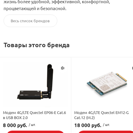
жизнь более удобной, эффективной, комфортной,
процветающей и безопасной.
орудование
Встраиваемые 
Сетевые розет
Кабель для ОС 
Обжимные му
Кронштейны дл
Антенные усил
Приставки Смар
Мультисвитчи
Адаптеры WI-FI
Весь список брендов
SIM инжектор
Грозозащита к
Грозозащита
Детали крепле
Сплиттеры, отв
Усилители ТВ
Обмен Трикол
Ретрансляторы 
Товары этого бренда
ереходники, сборки
Адаптеры для 
Шкафы телеко
Инструмент дл
Аттенюаторы, н
Грозозащита Т
Пульты управл
Аксессуары
, мачты, боксы
Грозозащита
HDMI модулят
Комплекты спу
интернета
тенны
Аксессуары для
Пульты управле
ЖА
Блоки питания 
Модем 4G/LTE Quectel EP06-E Cat.6
Модем 4G/LTE Quectel EM12-G
в USB BOX 2.0
Cat.12 (M.2)
Комплектующи
8 000 руб.
/ шт.
18 000 руб.
/ шт.