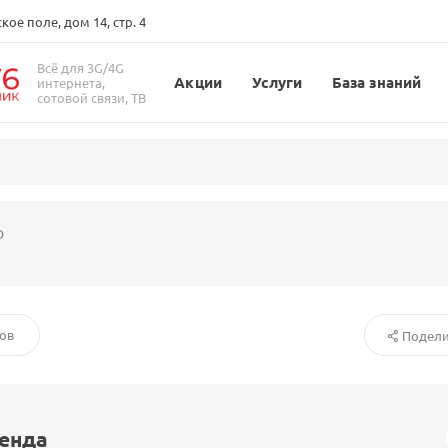
ое поле, дом 14, стр. 4
Всё для 3G/4G
Акции
Услуги
База знаний
интернета,
сотовой связи, ТВ
O
ов
Подели
ренда