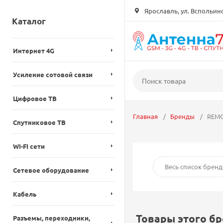
Ярославль, ул. Вспольинск
Каталог
Интернет 4G
Усиление сотовой связи
Цифровое ТВ
Главная
Бренды
REM
Спутниковое ТВ
WI-FI сети
Весь список бренд
Сетевое оборудование
Кабель
Товары этого б
Разъемы, переходники,