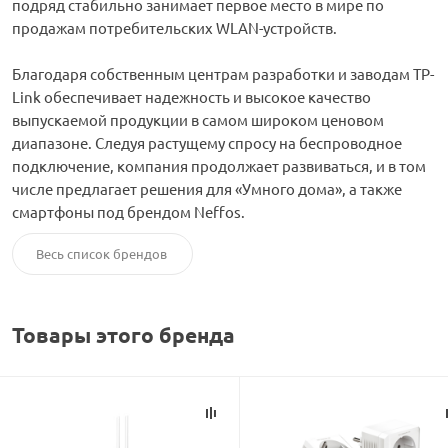
подряд стабильно занимает первое место в мире по
продажам потребительских WLAN-устройств.
орудование
Встраиваемые 
Сетевые розет
Кабель для ОС 
Обжимные му
Кронштейны дл
Антенные усил
Приставки Смар
Мультисвитчи
Адаптеры WI-FI
Благодаря собственным центрам разработки и заводам TP-
Link обеспечивает надежность и высокое качество
SIM инжектор
Грозозащита к
Грозозащита
Детали крепле
Сплиттеры, отв
Усилители ТВ
Обмен Трикол
Ретрансляторы 
выпускаемой продукции в самом широком ценовом
диапазоне. Следуя растущему спросу на беспроводное
ереходники, сборки
Адаптеры для 
Шкафы телеко
Инструмент дл
подключение, компания продолжает развиваться, и в том
Аттенюаторы, н
Грозозащита Т
Пульты управл
Аксессуары
числе предлагает решения для «Умного дома», а также
смартфоны под брендом Neffos.
, мачты, боксы
Грозозащита
HDMI модулят
Комплекты спу
Весь список брендов
интернета
тенны
Аксессуары для
Пульты управле
Товары этого бренда
ЖА
Блоки питания 
Комплектующи