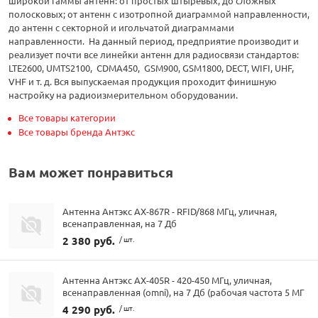
широкой гаммы антенн: от простых штыревых, до сложных
полосковых; от антенн с изотропной диаграммой направленности,
до антенн с секторной и игольчатой диаграммами
направленности. На данный период, предприятие производит и
реализует почти все линейки антенн для радиосвязи стандартов:
LTE2600, UMTS2100, CDMA450, GSM900, GSM1800, DECT, WIFI, UHF,
VHF и т. д. Вся выпускаемая продукция проходит финишную
настройку на радиоизмерительном оборудовании.
Все товары категории
Все товары бренда Антэкс
Вам может понравиться
Антенна Антэкс AX-867R - RFID/868 МГц, уличная,
всенаправленная, на 7 Дб
2 380 руб.
/ шт.
Антенна Антэкс AX-405R - 420-450 МГц, уличная,
всенаправленная (omni), на 7 Дб (рабочая частота 5 МГ
4 290 руб.
/ шт.