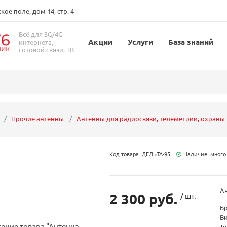
ое поле, дом 14, стр. 4
Всё для 3G/4G
Акции
Услуги
База знаний
интернета,
сотовой связи, ТВ
Прочие антенны
Антенны для радиосвязи, телеметрии, охраны
Код товара: ДЕЛЬТА-95
Наличие: много
А
2 300 руб.
/ шт.
Б
В
Т