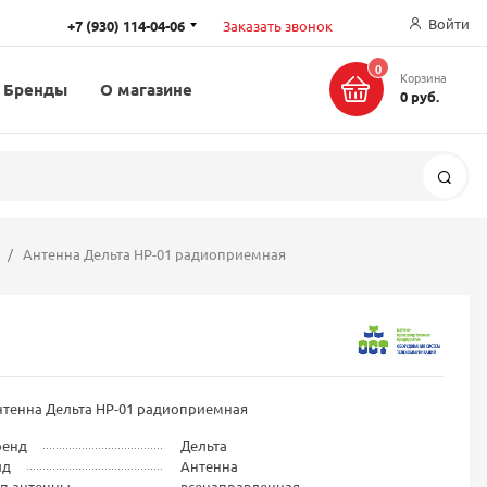
Войти
+7 (930) 114-04-06
Заказать звонок
0
Корзина
Бренды
О магазине
0 руб.
Поис
Антенна Дельта НР-01 радиоприемная
нтенна Дельта НР-01 радиоприемная
ренд
Дельта
ид
Антенна
ип антенны
всенаправленная