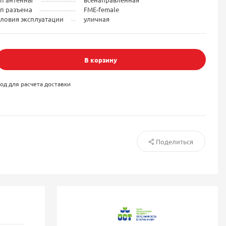
ип разъема
FME-female
ловия эксплуатации
уличная
В корзину
од для расчета доставки
Поделиться