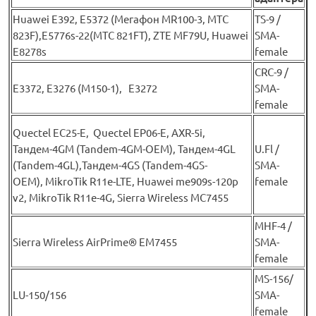
Huawei Е392, E5372 (Мегафон MR100-3, МТС
TS-9 /
823F),E5776s-22(МТС 821FT), ZTE MF79U, Huawei
SMA-
E8278s
female
CRC-9 /
E3372, E3276 (М150-1), E3272
SMA-
female
Quectel EC25-E, Quectel EP06-E, AXR-5i,
Тандем-4GM (Tandem-4GM-OEM), Тандем-4GL
U.Fl /
(Tandem-4GL),Тандем-4GS (Tandem-4GS-
SMA-
OEM), MikroTik R11e-LTE, Huawei me909s-120p
female
v2, MikroTik R11e-4G, Sierra Wireless MC7455
MHF-4 /
Sierra Wireless AirPrime® EM7455
SMA-
female
MS-156/
LU-150/156
SMA-
female