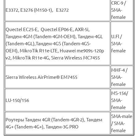
CRC-9 /
E3372, E3276 (М150-1), E3272
SMA-
female
Quectel EC25-E, Quectel EP06-E, AXR-5i,
Тандем-4GM (Tandem-4GM-OEM), Тандем-4GL
U.Fl /
(Tandem-4GL),Тандем-4GS (Tandem-4GS-
SMA-
OEM), MikroTik R11e-LTE, Huawei me909s-120p
female
v2, MikroTik R11e-4G, Sierra Wireless MC7455
MHF-4 /
Sierra Wireless AirPrime® EM7455
SMA-
female
MS-156/
LU-150/156
SMA-
female
SMA-male
Роутеры Тандем 4GR (Tandem-4GR-2), Тандем
/ SMA-
4G+ (Tandem-4G+), Тандем-3G PRO
female