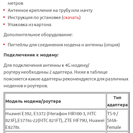
метров
Антенное крепление на трубу или мачту
Инструкция по установке (
скачать
)
Упаковка из картона
Дополнительное оборудование:
Пигтейлы для соединения модема и антенны (опция)
Подключение к модему:
Для подключения антенны к 4G модему/
роутеру необходимы 2 адаптера. Ниже в таблице
поясняется какие адаптеры рекомендуются для различных
модемов и роутеров.
Тип
Модель модема/роутера
адаптера
Huawei Е392, E5372 (Мегафон MR100-3, МТС
TS-9 /
823F),E5776s-22(МТС 821FT), ZTE MF79U, Huawei
SMA-
E8278s
female