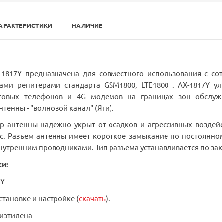
АРАКТЕРИСТИКИ
НАЛИЧИЕ
Y предназначена для совместного использования с со
ми репитерами стандарта GSM1800, LTE1800 . АX-1817Y ул
отовых телефонов и 4G модемов на границах зон обслуж
тенны - "волновой канал" (Яги).
 антенны надежно укрыт от осадков и агрессивных воздей
с. Разъем антенны имеет короткое замыкание по постоянно
утренним проводниками. Тип разъема устанавливается по за
ки:
7Y
становке и настройке (
скачать
).
лиэтилена