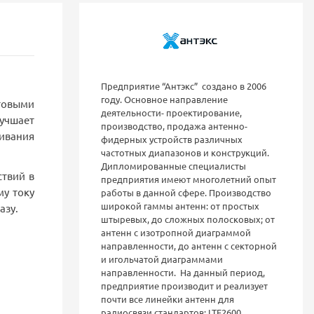
Предприятие “Антэкс” создано в 2006
году. Основное направление
товыми
деятельности- проектирование,
учшает
производство, продажа антенно-
ивания
фидерных устройств различных
частотных диапазонов и конструкций.
Дипломированные специалисты
ствий в
предприятия имеют многолетний опыт
му току
работы в данной сфере. Производство
широкой гаммы антенн: от простых
казу.
штыревых, до сложных полосковых; от
антенн с изотропной диаграммой
направленности, до антенн с секторной
и игольчатой диаграммами
направленности. На данный период,
предприятие производит и реализует
почти все линейки антенн для
радиосвязи стандартов: LTE2600,