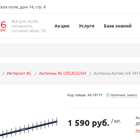
ое поле, дом 14, стр. 4
Всё для 3G/4G
Акции
Услуги
База знаний
интернета,
сотовой связи, ТВ
Интернет 4G
Антенны 4G LTE\3G\GSM
Антенна Антэкс AX-1817
Код товара: AX-1817Y
Наличие: много
Ан
1 590 руб.
/ шт.
Дб
П