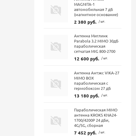
MAGNITA-1
автомобильная 7 дБ
(магнитное основание)
2 380 руб.
/ шт.
Антенна Миглинк
Parabola 3.2 MIMO 30дБ
параболическая
сетчатая MIG 800-2700
12 600 руб.
/ шт.
Антенна Антэкс VIKA-27
MIMO BOX
параболическая с
гермобоксом 27 дБ
13 180 руб.
/ шт.
Параболическая MIMO
антенна KROKS KNA24-
1700/4200P 24 дБи,
4G/5G, сборная
7 452 руб.
/ шт.