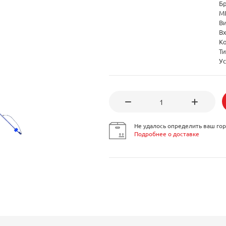
Б
M
В
В
К
Т
Ус
Не удалось определить ваш гор
Подробнее о доставке