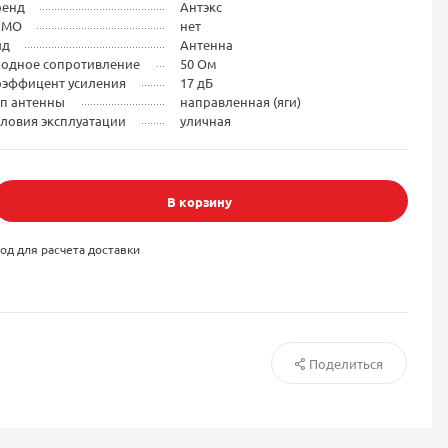
ренд
Антэкс
IMO
нет
ид
Антенна
ходное сопротивление
50 Ом
оэффицент усиления
17 дБ
ип антенны
направленная (яги)
ловия эксплуатации
уличная
В корзину
од для расчета доставки
Поделиться