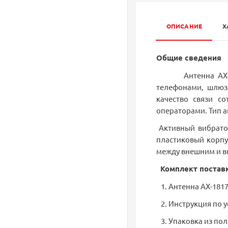
ОПИСАНИЕ
Х
Общие сведения
Антенна АX-1817
телефонами, шлюза
качество связи с
операторами. Тип ан
Активный вибратор
пластиковый корпу
между внешним и вн
Комплект постав
1. Антенна АX-181
2. Инструкция по у
3. Упаковка из по